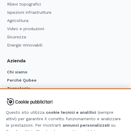
Rilievi topografici
Ispezioni infrastrutture
Agricoltura
Video e produzioni
Sicurezza
Energie rinnovabili
Azienda
Chi siamo
Perché Qubee
Tecnologie
Case Study
🎯
Cookie pubblicitari
Blog
Questo sito utilizza
cookie tecnici e analitici
(sempre
Contatti
attivi) per garantire il corretto funzionamento e analizzare
Drone Check-Up
le prestazioni. Per mostrarti
annunci personalizzati
su