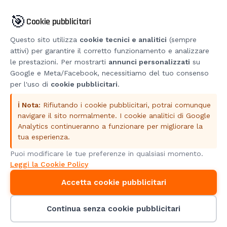
Case Study
🎯
Cookie pubblicitari
Blog
Questo sito utilizza
cookie tecnici e analitici
(sempre
Contatti
attivi) per garantire il corretto funzionamento e analizzare
Drone Check-Up
le prestazioni. Per mostrarti
annunci personalizzati
su
Google e Meta/Facebook, necessitiamo del tuo consenso
Contatti
per l'uso di
cookie pubblicitari
.
Via del Brennero 316, Torre A Sud
ℹ️ Nota:
Rifiutando i cookie pubblicitari, potrai comunque
38121 Trento TN, Italia
navigare il sito normalmente. I cookie analitici di Google
info@qubee.it
Analytics continueranno a funzionare per migliorare la
tua esperienza.
+39 331 800 2156
Puoi modificare le tue preferenze in qualsiasi momento.
Leggi la Cookie Policy
Accetta cookie pubblicitari
© 2024 Qubee™. Tutti i diritti riservati. | P.IVA 02638310223
| UAS ITEgX2nfjL
Privacy Policy
Cookie Policy
Continua senza cookie pubblicitari